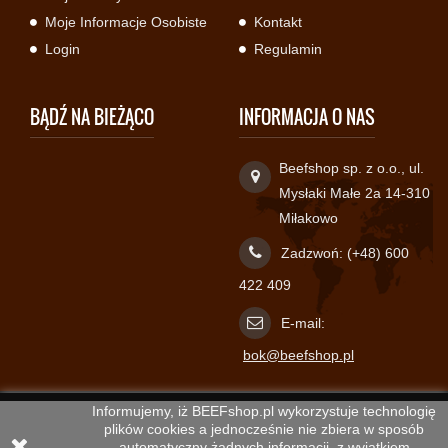
Moje Informacje Osobiste
Kontakt
Login
Regulamin
BĄDŹ NA BIEŻĄCO
INFORMACJA O NAS
Beefshop sp. z o.o., ul.
Mysłaki Małe 2a 14-310
Miłakowo
Zadzwoń:
(+48) 600
422 409
E-mail:
bok@beefshop.pl
Informujemy, iż BEEFshop.pl wykorzystuje technologię
plików cookies a jednocześnie nie zbiera w sposób
automatyczny żadnych informacji, z wyjątkiem