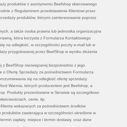
zedaży produktów z asortymentu Beefshop skierowanego
godnie z Regulaminem przedstawienie Klientowi przez
przedaży produktów, którymi zainteresowanie poprzez
nych, a także osoba prawna lub jednostka organizacyjna
 prawną, która korzysta z Formularza Kontaktowego
ę na odległość, w szczególności poczty e-mail lub w
daży przygotowanej przez BeefShop w wyniku złożenia
ej z BeefShop niezwiązanej bezpośrednio z jego
nie o Ofertę Sprzedaży za pośrednictwem Formularza
ozumiewania się na odległość ofertę sprzedaży.
ord Warmia, których producentem jest Beefshop, a
shop. Produkty prezentowane w Serwisie są szczegółowo
aściwościach, cenie, itp.
 Klienta wskazanych za pośrednictwem środków
 produktów zawierająca w szczególności określone w
 termin zapłaty, miejsce i termin dostawy, oraz dane