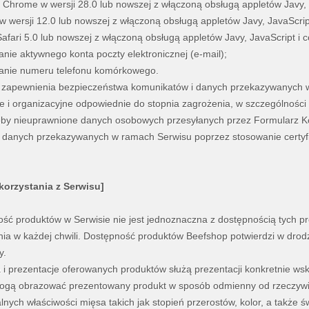
 Chrome w wersji 28.0 lub nowszej z włączoną obsługą appletów Javy, J
w wersji 12.0 lub nowszej z włączoną obsługą appletów Javy, JavaScript
Safari 5.0 lub nowszej z włączoną obsługą appletów Javy, JavaScript i c
anie aktywnego konta poczty elektronicznej (e-mail);
danie numeru telefonu komórkowego.
u zapewnienia bezpieczeństwa komunikatów i danych przekazywanych 
e i organizacyjne odpowiednie do stopnia zagrożenia, w szczególności 
oby nieuprawnione danych osobowych przesyłanych przez Formularz 
i danych przekazywanych w ramach Serwisu poprzez stosowanie certyf
korzystania z Serwisu]
ść produktów w Serwisie nie jest jednoznaczna z dostępnością tych p
a w każdej chwili. Dostępność produktów Beefshop potwierdzi w drodze
y.
a i prezentacje oferowanych produktów służą prezentacji konkretnie ws
mogą obrazować prezentowany produkt w sposób odmienny od rzeczywi
lnych właściwości mięsa takich jak stopień przerostów, kolor, a także ś