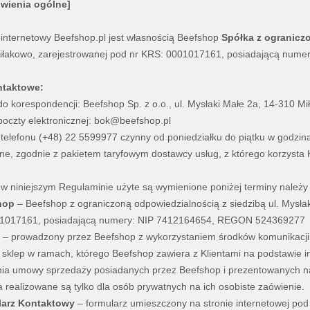
wienia ogólne]
 internetowy Beefshop.pl jest własnością Beefshop
Spółka z ogranicz
iłakowo, zarejestrowanej pod nr KRS:
0001017161
, posiadającą nume
ntaktowe:
do korespondencji: Beefshop Sp. z o.o., ul. Mysłaki Małe 2a, 14-310 M
poczty elektronicznej: bok@beefshop.pl
telefonu (+48) 22 5599977 czynny od poniedziałku do piątku w godzina
zne, zgodnie z pakietem taryfowym dostawcy usług, z którego korzysta K
ć w niniejszym Regulaminie użyte są wymienione poniżej terminy należy
hop
– Beefshop z ograniczoną odpowiedzialnością z siedzibą ul. Mysła
1017161, posiadającą numery: NIP 7412164654, REGON 524369277
– prowadzony przez Beefshop z wykorzystaniem środków komunikacji 
 sklep w ramach, którego Beefshop zawiera z Klientami na podstawie i
ia umowy sprzedaży posiadanych przez Beefshop i prezentowanych na
 realizowane są tylko dla osób prywatnych na ich osobiste zaówienie.
larz Kontaktowy
– formularz umieszczony na stronie internetowej po