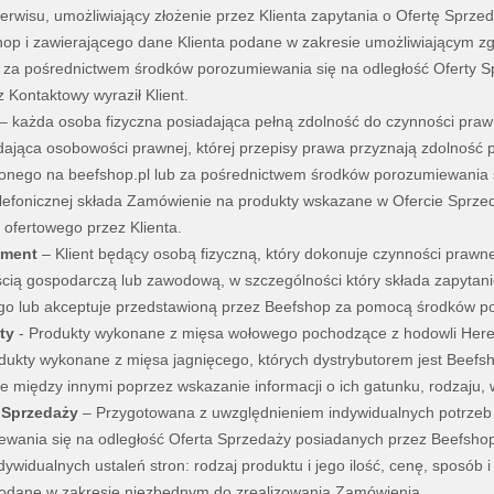
rwisu, umożliwiający złożenie przez Klienta zapytania o Ofertę Spr
op i zawierającego dane Klienta podane w zakresie umożliwiającym z
 za pośrednictwem środków porozumiewania się na odległość Oferty S
 Kontaktowy wyraził Klient.
– każda osoba fizyczna posiadająca pełną zdolność do czynności praw
dająca osobowości prawnej, której przepisy prawa przyznają zdolność
nego na beefshop.pl lub za pośrednictwem środków porozumiewania si
lefonicznej składa Zamówienie na produkty wskazane w Ofercie Sprze
 ofertowego przez Klienta.
ment
– Klient będący osobą fizyczną, który dokonuje czynności prawn
ścią gospodarczą lub zawodową, w szczególności który składa zapyta
o lub akceptuje przedstawioną przez Beefshop za pomocą środków por
ty
- Produkty wykonane z mięsa wołowego pochodzące z hodowli Heref
dukty wykonane z mięsa jagnięcego, których dystrybutorem jest Beef
 między innymi poprzez wskazanie informacji o ich gatunku, rodzaju, wł
 Sprzedaży
– Przygotowana z uwzględnieniem indywidualnych potrzeb
wania się na odległość Oferta Sprzedaży posiadanych przez Beefshop
dywidualnych ustaleń stron: rodzaj produktu i jego ilość, cenę, sposób i
podane w zakresie niezbędnym do zrealizowania Zamówienia.