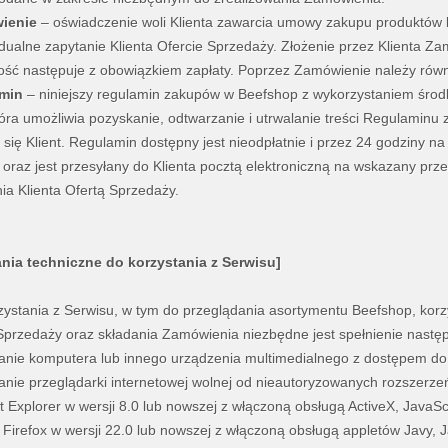
ienie
– oświadczenie woli Klienta zawarcia umowy zakupu produktów 
dualne zapytanie Klienta Ofercie Sprzedaży. Złożenie przez Klienta 
ość następuje z obowiązkiem zapłaty. Poprzez Zamówienie należy równ
min
– niniejszy regulamin zakupów w Beefshop z wykorzystaniem środ
tóra umożliwia pozyskanie, odtwarzanie i utrwalanie treści Regulamin
 się Klient. Regulamin dostępny jest nieodpłatnie i przez 24 godziny n
oraz jest przesyłany do Klienta pocztą elektroniczną na wskazany prz
a Klienta Ofertą Sprzedaży.
ia techniczne do korzystania z Serwisu]
zystania z Serwisu, w tym do przeglądania asortymentu Beefshop, kor
Sprzedaży oraz składania Zamówienia niezbędne jest spełnienie nast
anie komputera lub innego urządzenia multimedialnego z dostępem do s
anie przeglądarki internetowej wolnej od nieautoryzowanych rozszerze
et Explorer w wersji 8.0 lub nowszej z włączoną obsługą ActiveX, JavaScr
a Firefox w wersji 22.0 lub nowszej z włączoną obsługą appletów Javy, J