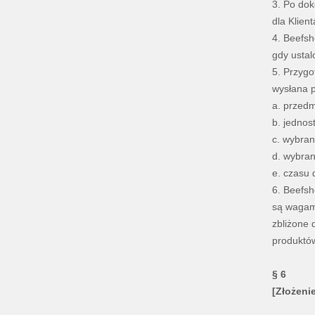
3. Po dok
dla Klien
4. Beefsh
gdy ustal
5. Przygo
wysłana p
a. przedm
b. jednos
c. wybran
d. wybra
e. czasu
6. Beefsh
są wagami
zbliżone 
produktów
§ 6
[Złożeni