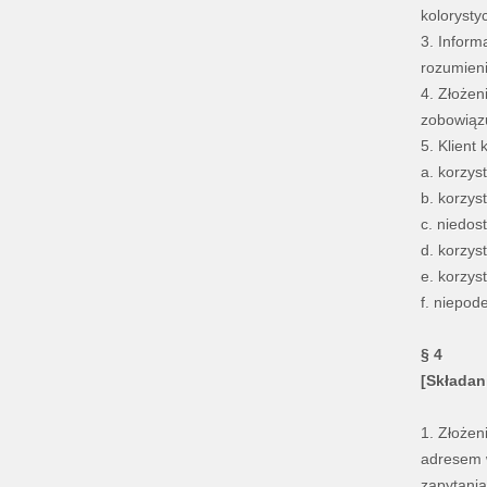
kolorystyc
3. Inform
rozumieni
4. Złożen
zobowiązu
5. Klient
a. korzys
b. korzys
c. niedos
d. korzys
e. korzys
f. niepod
§ 4
[Składan
1. Złożen
adresem w
zapytania