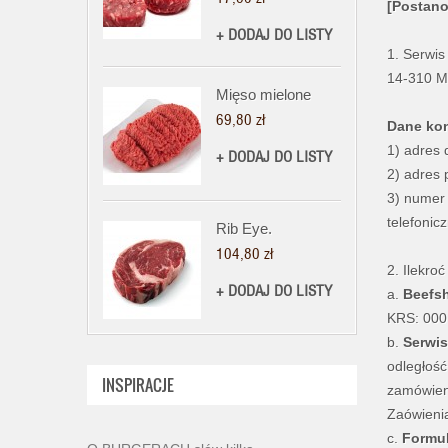
[Postano
+ DODAJ DO LISTY
1. Serwis
14-310 M
Mięso mielone
69,80 zł
Dane ko
1) adres 
+ DODAJ DO LISTY
2) adres 
3) numer 
telefonic
Rib Eye.
104,80 zł
2. Ilekro
+ DODAJ DO LISTY
a.
Beefs
KRS: 000
b.
Serwis
odległość
INSPIRACJE
zamówien
Zaówienia
c.
Formu