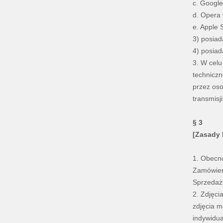
c. Google
d. Opera 
e. Apple 
3) posiad
4) posia
3. W cel
techniczn
przez os
transmisj
§ 3
[Zasady 
1. Obecno
Zamówieni
Sprzedaż
2. Zdjęci
zdjęcia 
indywidua