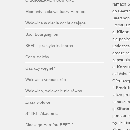
O BURGERACH słów kilka
ramach Se
do Beefsh
Elementy stekowe tuszy Hereford
Beefshop
Wołowina w diecie odchudzającej.
Formularz
d.
Klient
Beef Bourguignon
nie posia
BEEF - praktyka kulinarna
umieszczo
drodze te
Cena steków
zapytania
e.
Konsu
Gaz czy węgiel ?
działalno
Wołowina versus drób
Ofertoweg
f.
Produk
Wołowina, wołowinie nie równa
także pro
oznaczone
Zrazy wołowe
g.
Oferta
STEKI - Akademia
porozumie
wyniku in
Dlaczego HerefordBEEF ?
Klienta, 