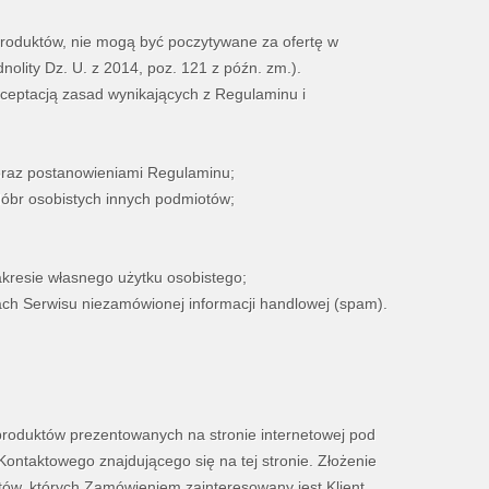
produktów, nie mogą być poczytywane za ofertę w
nolity Dz. U. z 2014, poz. 121 z późn. zm.).
ceptacją zasad wynikających z Regulaminu i
oraz postanowieniami Regulaminu;
dóbr osobistych innych podmiotów;
akresie własnego użytku osobistego;
ach Serwisu niezamówionej informacji handlowej (spam).
produktów prezentowanych na stronie internetowej pod
taktowego znajdującego się na tej stronie. Złożenie
tów, których Zamówieniem zainteresowany jest Klient,