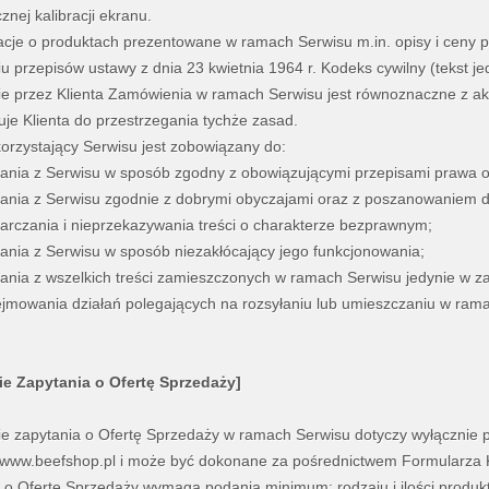
znej kalibracji ekranu.
acje o produktach prezentowane w ramach Serwisu m.in. opisy i ceny 
u przepisów ustawy z dnia 23 kwietnia 1964 r. Kodeks cywilny (tekst jed
ie przez Klienta Zamówienia w ramach Serwisu jest równoznaczne z ak
je Klienta do przestrzegania tychże zasad.
 korzystający Serwisu jest zobowiązany do:
tania z Serwisu w sposób zgodny z obowiązującymi przepisami prawa 
tania z Serwisu zgodnie z dobrymi obyczajami oraz z poszanowaniem 
tarczania i nieprzekazywania treści o charakterze bezprawnym;
tania z Serwisu w sposób niezakłócający jego funkcjonowania;
tania z wszelkich treści zamieszczonych w ramach Serwisu jedynie w z
ejmowania działań polegających na rozsyłaniu lub umieszczaniu w ram
ie Zapytania o Ofertę Sprzedaży]
ie zapytania o Ofertę Sprzedaży w ramach Serwisu dotyczy wyłącznie 
ww.beefshop.pl i może być dokonane za pośrednictwem Formularza Kon
 o Ofertę Sprzedaży wymaga podania minimum: rodzaju i ilości produk