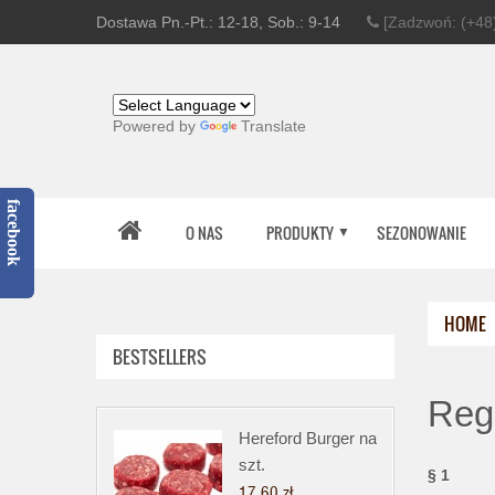
Dostawa Pn.-Pt.: 12-18, Sob.: 9-14
[Zadzwoń: (+48)
Powered by
Translate
facebook
O NAS
PRODUKTY
SEZONOWANIE
HOME
BESTSELLERS
Reg
Hereford Burger na
szt.
§ 1
17,60 zł