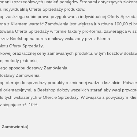
onaniu szczegółowych ustaleń pomiędzy Stronami dotyczących złożone
ta indywidualną Ofertę Sprzedaży produktów.
op zastrzega sobie prawo przygotowania indywidualnej Oferty Sprzedaż
ona z Klientem wartość Zamówienia jest większa lub równa 100,00 zł br
towana Oferta Sprzedaży w formie faktury pro-forma, zawierająca w szc
rzez Beefshop na adres mailowy wskazany przez Klienta :
iotu Oferty Sprzedaży,
tkowej oraz łącznej ceny zamawianych produktu, w tym kosztów dostawy
ej metody płatności,
nego sposobu dostawy Zamówienia,
 dostawy Zamówienia,
op oferuje do sprzedaży produkty o zmiennej wadze i kształcie. Potwi
 orientacyjnymi, a Beefshop dołoży wszelkich starań aby wagi przyg
do tych wskazanych w Ofercie Sprzedaży. W związku z powyższym Klie
 sięgające +/- 10%.
e Zamówienia]