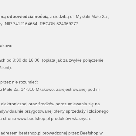
oną odpowiedzialnością
z siedzibą ul. Mysłaki Małe 2a ,
ry: NIP
7412164654
, REGON
524369277
iłakowo
ch od 9:30 do 16:00 (opłata jak za zwykłe połączenie
lient).
 przez nie rozumieć:
ki Małe 2a, 14-310 Miłakowo, zarejestrowanej pod nr
elektronicznej oraz środków porozumiewania się na
ndywidualnie przygotowanej oferty sprzedaży i złożonego
 stronie www.beefshop.pl produktów własnych.
d adresem beefshop.pl prowadzonej przez Beefshop w