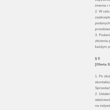
imienia i
2. W celu
zaakcepto
podanych
przedstaw
3. Podan
złożenia 
każdym pr
§ 5
[Oferta 
1. Po zło
skontaktu
Sprzedaż
2. Ustale
właściwoś
na indywi