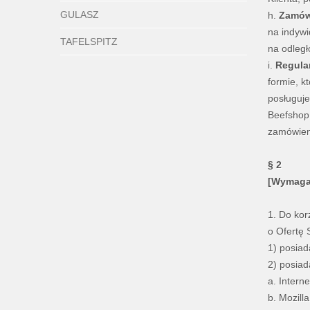
GULASZ
h.
Zamów
na indywi
TAFELSPITZ
na odległ
i.
Regula
formie, k
posługuje
Beefshop 
zamówieni
§ 2
[Wymagan
1. Do kor
o Ofertę 
1) posiad
2) posiad
a. Intern
b. Mozill