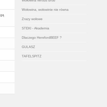
Wołowina versus drób
Wołowina, wołowinie nie równa
agą
Zrazy wołowe
STEKI - Akademia
Dlaczego HerefordBEEF ?
GULASZ
TAFELSPITZ