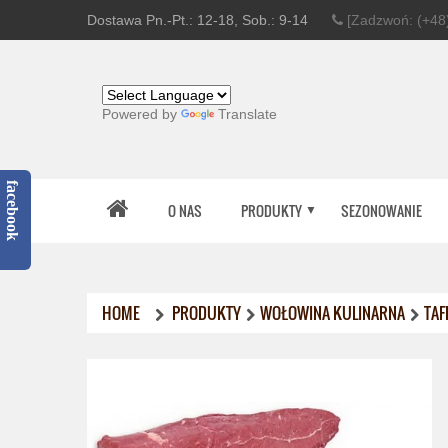
Dostawa Pn.-Pt.: 12-18, Sob.: 9-14
[Zadzwoń: (+48)
Powered by
Translate
facebook
O NAS
PRODUKTY
SEZONOWANIE
HOME
PRODUKTY
WOŁOWINA KULINARNA
TAF