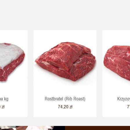
na kg
Rostbratel (Rib Roast)
Krzyżo
 zł
74,20 zł
7