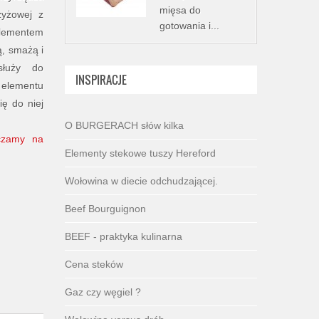
mięsa do
zyżowej z
gotowania i...
elementem
ą, smażą i
służy do
INSPIRACJE
 elementu
ię do niej
O BURGERACH słów kilka
rczamy na
Elementy stekowe tuszy Hereford
Wołowina w diecie odchudzającej.
Beef Bourguignon
BEEF - praktyka kulinarna
Cena steków
Gaz czy węgiel ?