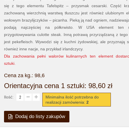
się z tego elementu Tafelspitz – przysmak cesarski. Część kr
zachowaną wierzchnią warstwą tłuszczu jest również ulubionym 
wołowym brazylijczyków – picanha. Pieką ją nad ogniem, nadziewaj
podają najczęściej na półkrwisto. W USA element ten 
przygotowywania culotte steak. Inną potrawą przyrządzaną z tego
jest pekefleisch. Wywodzi się z kuchni żydowskiej, ale przyznają s
również inne nacje, na przykład irlandczycy.
Dla zachowania pełni walorów kulinarnych ten element dosta
sztuki.
Cena za kg.:
98,6
Orientacyjna cena 1 sztuki:
98,60 zł
Ilość:
Minimalna ilość potrzebna do
realizacji zamówienia:
2
Dodaj do listy zakupów