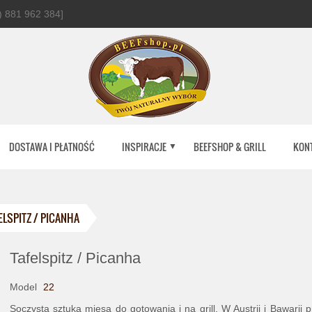
 881 962 384]
DOSTAWA I PŁATNOŚĆ
INSPIRACJE
BEEFSHOP & GRILL
KON
ELSPITZ / PICANHA
Tafelspitz / Picanha
Model
22
Soczysta sztuka mięsa do gotowania i na grill. W Austrii i Bawarii 